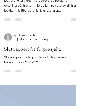
Jakthundutstilling
Det ble lokal vinner i gruppe 6 på helgens
utstilling på Tretten. TD Bella, finsk støver til Trond
Dokken. 1. BIG og 3. BIS. Gratulerer...
gudbrandsdalhhk
3. juni 2024
1 min lesing
Sluttrapport fra forprosjekt.
Sluttrapport fra forprosjekt «Indeksbasert
harehundavl» 2021-2024