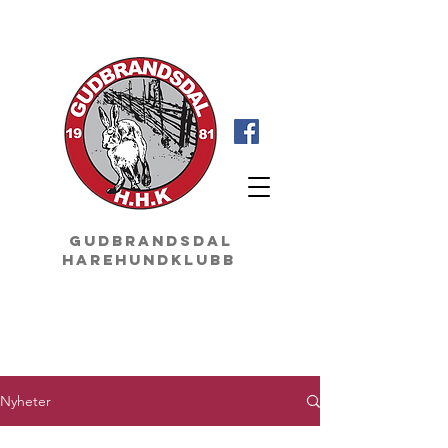
GudbrandsdaL
Harehundklubb
Kontakt
oss
Nyheter