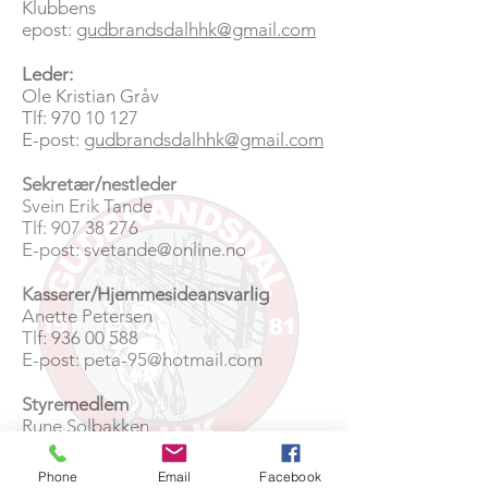
Klubbens
epost:
gudbrandsdalhhk@gmail.com
Leder:
Ole Kristian Gråv
Tlf: 970 10 127
E-post:
gudbrandsdalhhk@gmail.com
Sekretær/nestleder
Svein Erik Tande
Tlf:
907 38 276
E-post:
svetande@online.no
Kasserer/Hjemmesideansvarlig
Anette Petersen
Tlf:
936 00 588
E-post:
peta-95@hotmail.com
Styremedlem
Rune Solbakken
Tlf:
93481398
E-post:
solbakken_rune@hotmail.com
Phone
Email
Facebook