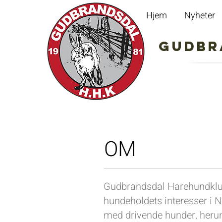
Hjem
Nyheter
Gudbrandsd
OM
Gudbrandsdal Harehundklub
hundeholdets interesser i No
med drivende hunder, herund