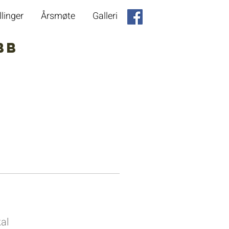
llinger
Årsmøte
Galleri
bb
Kontakt oss
kal