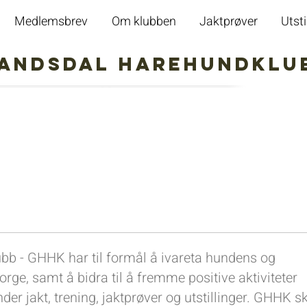
Medlemsbrev
Om klubben
Jaktprøver
Utsti
aL Harehundklu
b - GHHK har til formål å ivareta hundens og
rge, samt å bidra til å fremme positive aktiviteter
er jakt, trening, jaktprøver og utstillinger. GHHK s